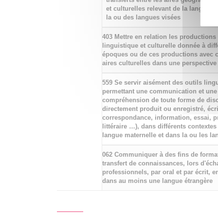
et culturelles relevant de la langue m
la ou des langues visées
403 Mettre en relation les productions
linguistique et culturelle donnée à dif
époques ou de ces productions avec c
aires culturelles dans une perspective
559 Se servir aisément des outils ling
permettant une communication et une
compréhension de toute forme de disc
directement produit ou enregistré, écri
correspondance, information, essai, 
littéraire …), dans différents contextes
langue maternelle et dans la ou les la
062 Communiquer à des fins de forma
transfert de connaissances, lors d'éc
professionnels, par oral et par écrit, e
dans au moins une langue étrangère