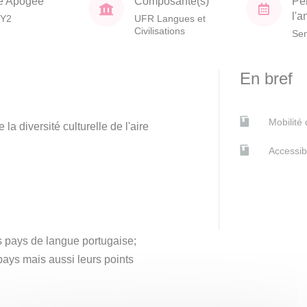
e Apogée
Composante(s)
Pé
l'
Y2
UFR Langues et
Civilisations
Sem
En bref
Mobilité
la diversité culturelle de l'aire
Accessib
ts pays de langue portugaise;
pays mais aussi leurs points