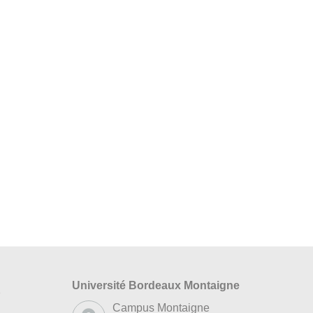
Université Bordeaux Montaigne
s
Campus Montaigne