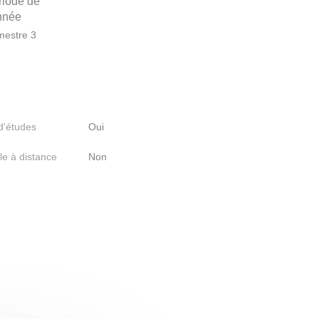
riode de
année
estre 3
 d'études
Oui
le à distance
Non