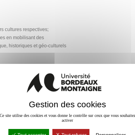
s cultures respectives;
lles en mobilisant des
e, historiques et géo-culturels
Niveau
Gestion des cookies
d'acquisition
Ce site utilise des cookies et vous donne le contrôle sur ceux que vous souhaite
toriques, des
x
activer
permettant de
et des
ues, politiques