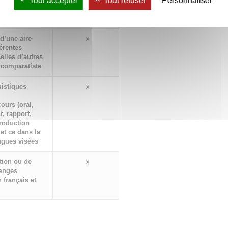
Tout accepter
Tout refuser
Personnaliser
aternelle et de
 d’une aire
x
férentes
elles d’autres
 comparatiste
uistiques
x
ours (oral,
t, rapport,
production
 et ce dans la
ngues visées
tion ou de
x
hanges
n français et