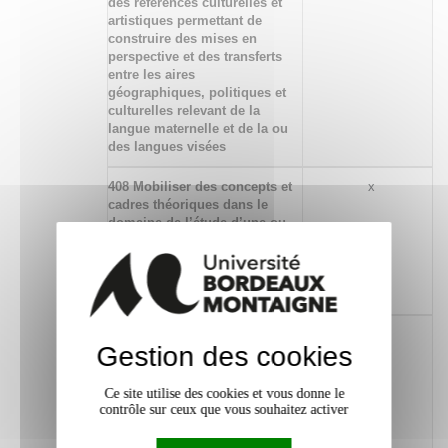
des références culturelles et
artistiques permettant de
construire des mises en
perspective et des transferts
entre les aires
géographiques, politiques et
culturelles relevant de la
langue maternelle et de la ou
des langues visées
408 Mobiliser des concepts et
x
cadres théoriques dans le
domaine de l’étude d’une ou
de plusieurs langues
étrangères en lien avec les
aires socio-culturelles
correspondantes
403 Mettre en relation les
x
Gestion des cookies
productions d’une aire
linguistique et culturelle
donnée à différentes époques
Ce site utilise des cookies et vous donne le
ou de ces productions avec
contrôle sur ceux que vous souhaitez activer
celles d’autres aires
culturelles dans une