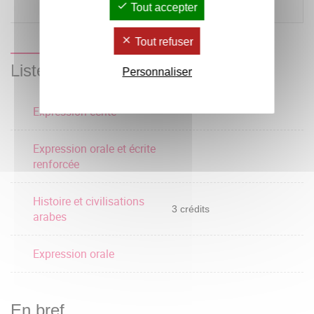
Tout accepter
perspective comparatiste
Tout refuser
Liste des enseignements
Personnaliser
Expression écrite
Expression orale et écrite
renforcée
Histoire et civilisations
3 crédits
arabes
Expression orale
En bref