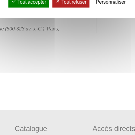
joy.rivault
Tout accepter
Tout refuser
Personnaliser
e (500-323 av. J.-C.)
, Paris,
Catalogue
Accès direct