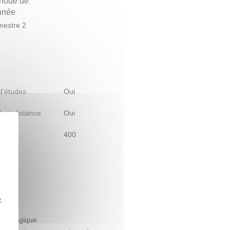
riode de
année
estre 2
 d'études
Oui
le à distance
Oui
400
z
T
édagogique