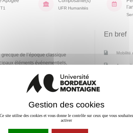
e Apogée
Composante(s)
Pé
l'
HT1
UFR Humanités
Sem
En bref
Mobilité
ire grecque de l’époque classique
incipaux éléments événementiels,
Accessib
ulière sera accordée aux
Effectif
Gestion des cookies
Contacts
Ce site utilise des cookies et vous donne le contrôle sur ceux que vous souhaite
JOY RIVAUL
activer
Responsable p