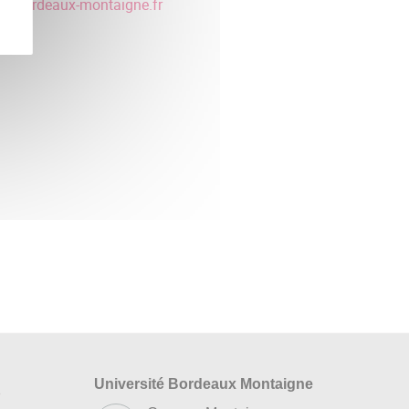
@
u-bordeaux-montaigne.fr
Université Bordeaux Montaigne
s