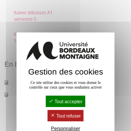
Italien débutant A1
semestre 5
Italien expert C1 semestre
5
En bref
Gestion des cookies
Ce site utilise des cookies et vous donne le
Mobilité d'études
Oui
contrôle sur ceux que vous souhaitez activer
Accessible à distance
Non
Tout accepter
Tout refuser
Personnaliser