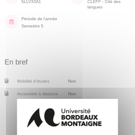
5LLV33A1
CLEFF
- Cité des
langues
Période de l'année
Semestre 5
En bref
Mobilité d'études
Non
Accessible à distance
Non