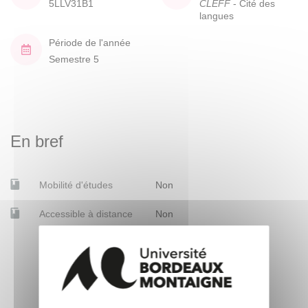
5LLV31B1
CLEFF
- Cité des
langues
Période de l'année
Semestre 5
En bref
Mobilité d'études
Non
Accessible à distance
Non