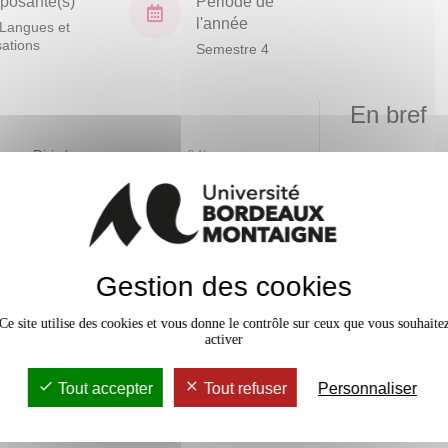
osante(s)
Période de
l'année
Langues et
isations
Semestre 4
En bref
vaux Dirigés
24h
Mobilité
Accessib
Gestion des cookies
Ce site utilise des cookies et vous donne le contrôle sur ceux que vous souhaite
activer
Tout accepter
Tout refuser
Personnaliser