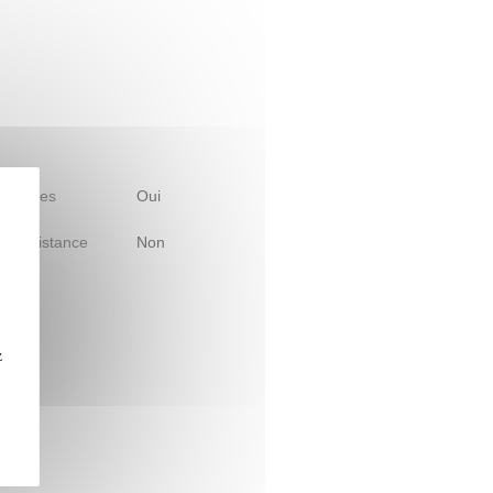
 d'études
Oui
le à distance
Non
z