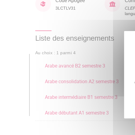
Code Apogée
Comp
3LCTLV31
CLE
lang
Liste des enseignements
Au choix : 1 parmi 4
Arabe avancé B2 semestre 3
Arabe consolidation A2 semestre 3
Arabe intermédiaire B1 semestre 3
Arabe débutant A1 semestre 3