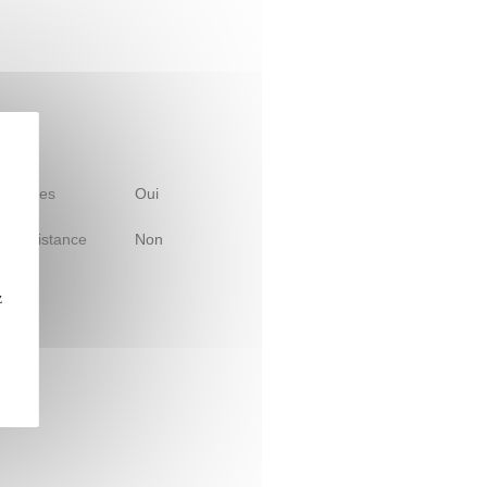
 d'études
Oui
le à distance
Non
z