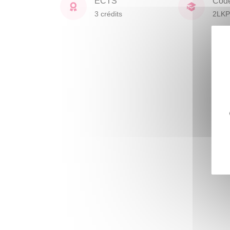
ECTS
Cod
3 crédits
2LKP