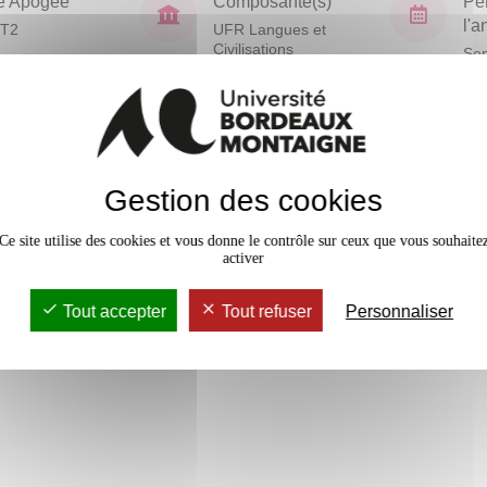
e Apogée
Composante(s)
Pé
l'
T2
UFR Langues et
Civilisations
Sem
En bref
Gestion des cookies
Accessib
Effectif
Ce site utilise des cookies et vous donne le contrôle sur ceux que vous souhaite
activer
Tout accepter
Tout refuser
Personnaliser