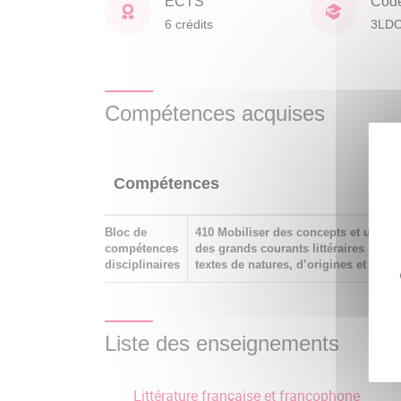
ECTS
Cod
6 crédits
3LD
Compétences acquises
Compétences
Bloc de
410 Mobiliser des concepts et une cu
compétences
des grands courants littéraires pour 
disciplinaires
textes de natures, d’origines et d’ép
Liste des enseignements
Littérature française et francophone