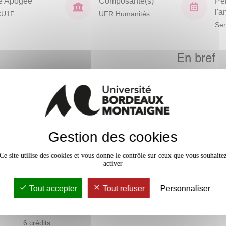
e Apogée
Composante(s)
Pé
l'
CU1F
UFR Humanités
Sem
En bref
Mobilité
Niveau
d'acquisition
Accessib
lture au sujet
x
Gestion des cookies
analyser des
oques diverses
Ce site utilise des cookies et vous donne le contrôle sur ceux que vous souhaite
activer
Tout accepter
Tout refuser
Personnaliser
6 crédits