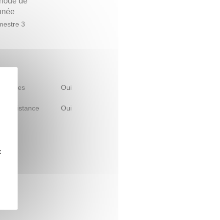
riode de
année
estre 3
 d'études
Oui
le à distance
Oui
z