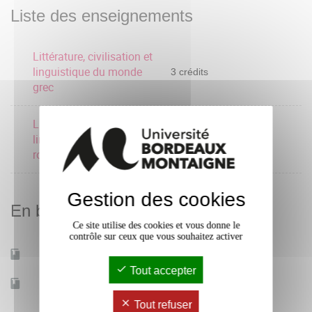
Liste des enseignements
Littérature, civilisation et
linguistique du monde
3 crédits
grec
Littérature, civilisation et
linguistique du monde
3 crédits
romain
Gestion des cookies
En bref
Ce site utilise des cookies et vous donne le
contrôle sur ceux que vous souhaitez activer
Mobilité d'études
Oui
Tout accepter
Accessible à distance
Oui
Tout refuser