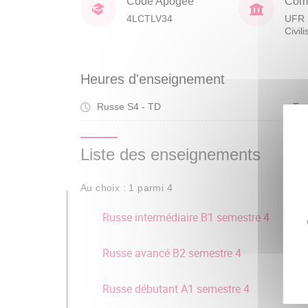
Code Apogée
Comp
4LCTLV34
UFR 
Civil
Heures d'enseignement
Russe S4 - TD
Tra
Liste des enseignements
Au choix : 1 parmi 4
Russe intermédiaire B1 semestre 4
Russe avancé B2 semestre 4
Russe débutant A1 semestre 4