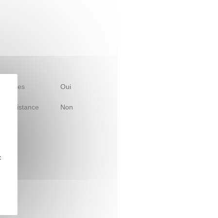
 d'études
Oui
le à distance
Non
z