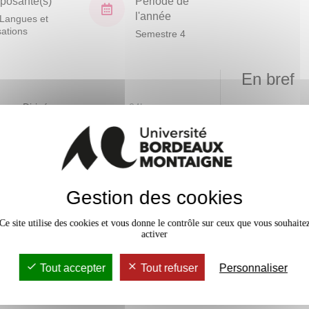
osante(s)
Période de
l'année
Langues et
isations
Semestre 4
En bref
vaux Dirigés
24h
Mobilité
Accessib
Gestion des cookies
Ce site utilise des cookies et vous donne le contrôle sur ceux que vous souhaite
activer
Tout accepter
Tout refuser
Personnaliser