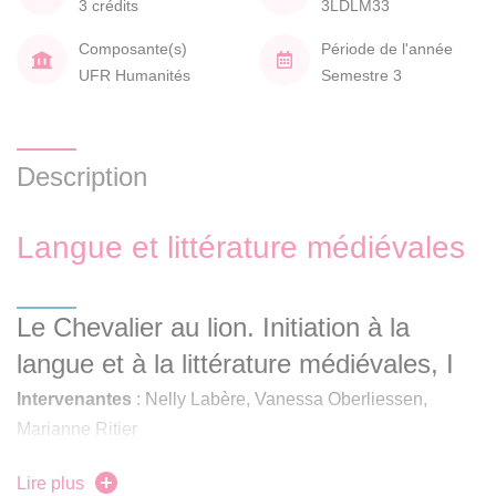
3 crédits
3LDLM33
Composante(s)
Période de l'année
UFR Humanités
Semestre 3
Description
Langue et littérature médiévales
Le Chevalier au lion. Initiation à la
langue et à la littérature médiévales, I
Intervenantes
: Nelly Labère, Vanessa Oberliessen,
Marianne Ritier
Ce cours de Travaux Dirigés vise à familiariser les
Lire plus