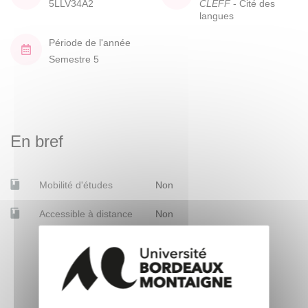
5LLV34A2
CLEFF
- Cité des
langues
Période de l'année
Semestre 5
En bref
Mobilité d'études
Non
Accessible à distance
Non