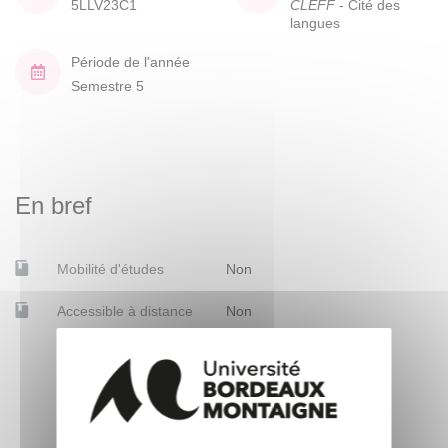
5LLV23C1
CLEFF
- Cité des
langues
Période de l'année
Semestre 5
En bref
Mobilité d'études
Non
Accessible à distance
Non