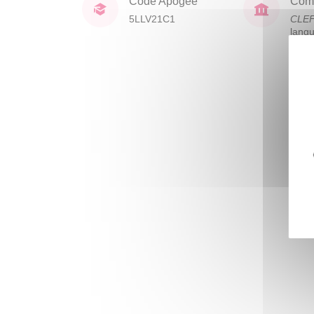
Code Apogée
Comp
5LLV21C1
CLE
lang