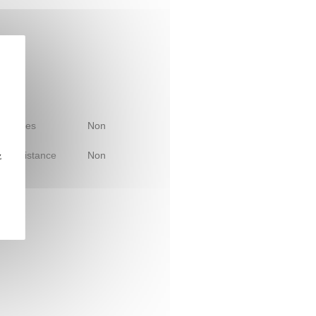
 d'études
Non
le à distance
Non
z