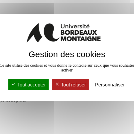
 Heidegger même).
, il demeure incomplet ou
 de sujet dans l’histoire de la
e sujet possible ou valable ?
nt de Freud et Lacan dans le récit
ir un concept de sujet pour avoir
 (Heidegger, Foucault).
Gestion des cookies
répondre ce CM de découverte et
Ce site utilise des cookies et vous donne le contrôle sur ceux que vous souhaite
activer
Tout accepter
Tout refuser
Personnaliser
 philosophie.