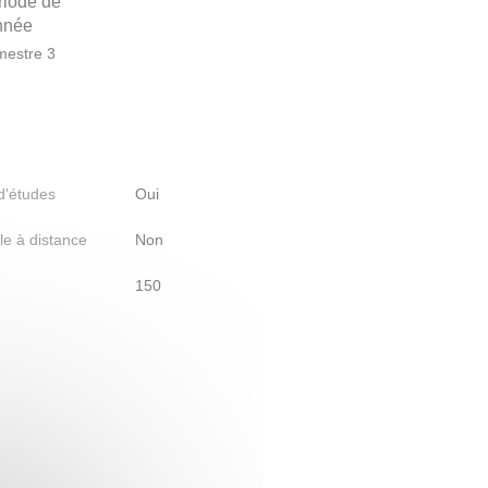
riode de
année
estre 3
 d'études
Oui
le à distance
Non
150