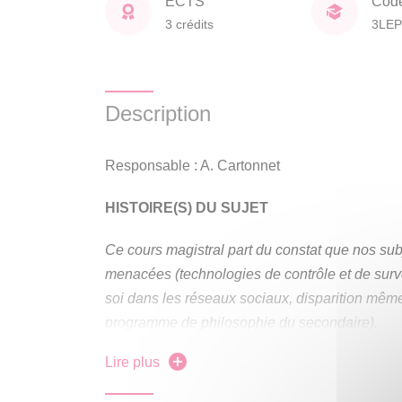
ECTS
Cod
3 crédits
3LEP
Description
Responsable : A. Cartonnet
HISTOIRE(S) DU SUJET
Ce cours magistral part du constat que nos subj
menacées (technologies de contrôle et de survei
soi dans les réseaux sociaux, disparition mêm
programme de philosophie du secondaire).
Lire plus
C’est pourquoi ce cours entend exposer les pr
partir du récit qu’en propose Martin Heidegger 