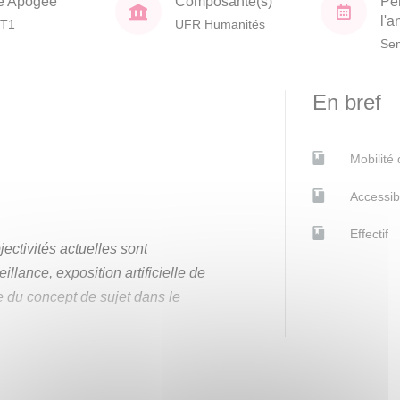
e Apogée
Composante(s)
Pé
l'
T1
UFR Humanités
Sem
En bref
Mobilité
Accessib
Effectif
ectivités actuelles sont
llance, exposition artificielle de
e du concept de sujet dans le
incipaux concepts du sujet à
(la substance chez Aristote, la