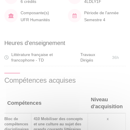
6 crédits
4LDLY1F
Composante(s)
Période de l'année
UFR Humanités
Semestre 4
Heures d'enseignement
Littérature française et
Travaux
36h
francophone - TD
Dirigés
Compétences acquises
Niveau
Compétences
d'acquisition
Bloc de
410 Mobiliser des concepts
x
compétences
et une culture au sujet des
disciplinaires
grands courants littéraires