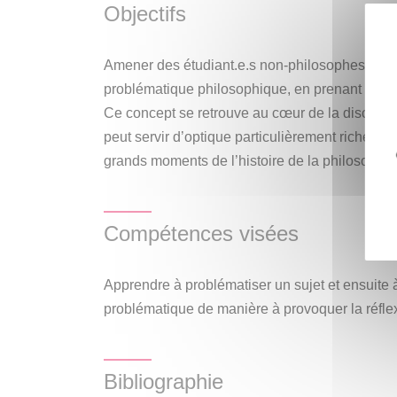
Objectifs
de la « post-vérité ». Il s’agira de voir de quel
peut nous armer face à des situations réelles
cette manière, l’idée est de transmettre les ba
Amener des étudiant.e.s non-philosophes à sai
sa diversité conceptuelle, comme quelque chos
problématique philosophique, en prenant comm
appliqué aux situations problématiques du mon
Ce concept se retrouve au cœur de la discipline
peut servir d’optique particulièrement riche da
grands moments de l’histoire de la philosophie
Compétences visées
Apprendre à problématiser un sujet et ensuite
problématique de manière à provoquer la réfle
Bibliographie