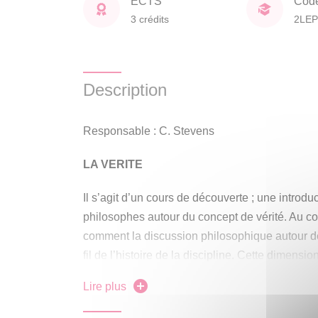
ECTS
Cod
3 crédits
2LEP
Description
Responsable : C. Stevens
LA VERITE
Il s’agit d’un cours de découverte ; une introdu
philosophes autour du concept de vérité. Au c
comment la discussion philosophique autour de
fil de l’histoire de la discipline. Cette dimens
d’exemples tirés de grands moments historique
Lire plus
le christianisme, la Renaissance, les révolutio
mondiales, sans parler de notre propre moment 