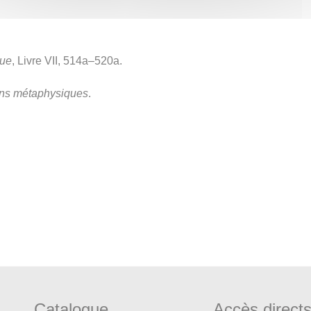
que
, Livre VII, 514a–520a.
ons métaphysiques
.
Catalogue
Accès direct