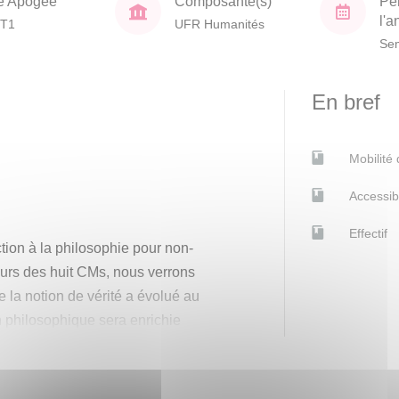
e Apogée
Composante(s)
Pé
l'
T1
UFR Humanités
Sem
En bref
Mobilité
Accessib
Effectif
ction à la philosophie pour non-
ours des huit CMs, nous verrons
 la notion de vérité a évolué au
ion philosophique sera enrichie
s, tels la démocratie athénienne,
ns scientifiques, les deux guerres
historique, souvent appelé l’ère