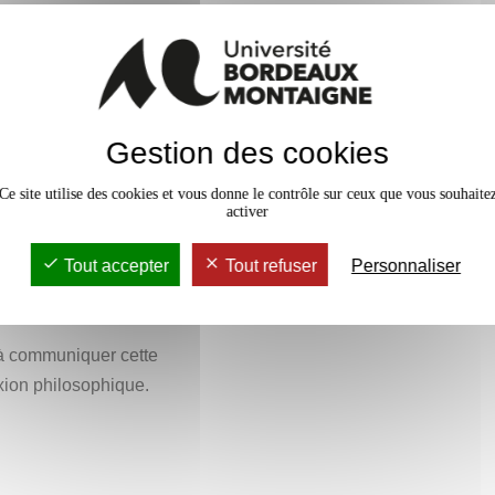
s outils conceptuels la philosophie
 dont le sens nous échappe. De
ses de la philosophie, dans toute
sir ce que c’est qu’une
e de pragmatique, apte à être
e exemple le thème de la vérité.
de réel.
 depuis ses débuts et à ce titre
Gestion des cookies
ns laquelle étudier quelques
Ce site utilise des cookies et vous donne le contrôle sur ceux que vous souhaite
.
activer
Tout accepter
Tout refuser
Personnaliser
 à communiquer cette
xion philosophique.