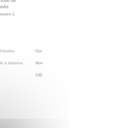
riode de
année
estre 2
 d'études
Oui
le à distance
Non
230