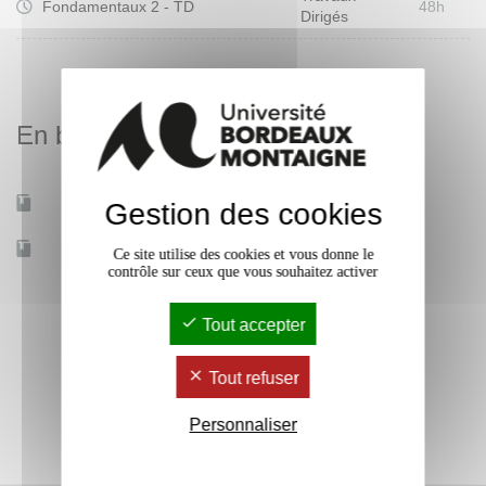
Fondamentaux 2 - TD
48h
Dirigés
En bref
Mobilité d'études
Oui
Gestion des cookies
Accessible à distance
Non
Ce site utilise des cookies et vous donne le
contrôle sur ceux que vous souhaitez activer
Tout accepter
Tout refuser
Personnaliser