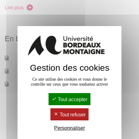
(transition écologique, mondialisation, alimentation,
Lire plus
mobilités, cyberespace, lien homme-machine) au prisme
de supports de narrations jusque-là peu mobilisés en
Géographie soit les films de fictions, les films d'animation,
En bref
les bandes dessinées, les oeuvres littéraires, etc.
Mobilité d'études
Oui
Gestion des cookies
Accessible à distance
Non
Ce site utilise des cookies et vous donne le
Effectif
contrôle sur ceux que vous souhaitez activer
200
Tout accepter
Tout refuser
Personnaliser