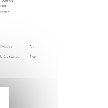
riode de
année
estre 2
 d'études
Oui
le à distance
Non