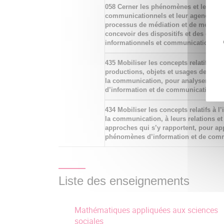
058 Cerner les phénomènes et les disp
communicationnels et leur agencement
processus de médiation et de médiatis
concevoir des dispositifs et des envi
informationnels et communicationnel
435 Mobiliser les concepts relatifs au
productions, objets et usages de l’inf
la communication, pour analyser des d
d’information et de communication
434 Mobiliser les concepts relatifs à l’
la communication, à leurs relations et
approches qui s’y rapportent, pour ap
phénomènes d’information et de com
Liste des enseignements
Mathématiques appliquées aux sciences
sociales