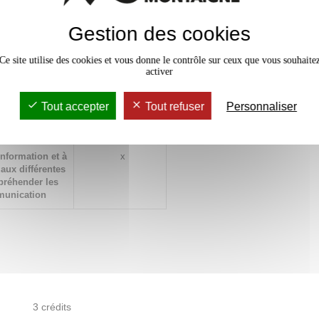
ositifs
x
, ainsi que les
Gestion des cookies
ation, pour
ronnements
Ce site utilise des cookies et vous donne le contrôle sur ceux que vous souhaite
s
activer
x processus,
x
ormation et de
Tout accepter
Tout refuser
Personnaliser
ispositifs
information et à
x
 aux différentes
préhender les
munication
3 crédits