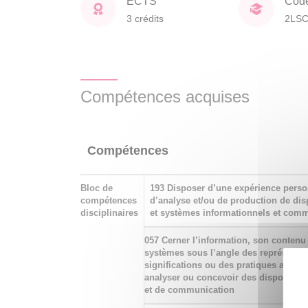
ECTS
Cod
3 crédits
2LS
Compétences acquises
Compétences
Bloc de
193 Disposer d’une expérience perso
compétences
d’analyse et/ou de production de disp
disciplinaires
et systèmes informationnels et com
057 Cerner l’information, son contenu 
systèmes sous l’angle des représentat
significations ou des pratiques associ
analyser ou concevoir des dispositifs
et de communication