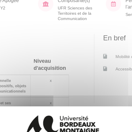
e Apogée
Composante(s)
Pé
l'
CY2
UFR Sciences des
Territoires et de la
Sem
Communication
En bref
Mobilité
Niveau
d'acquisition
Accessib
nnelle
x
ositifs, objets
municationnels
et ses
x
ions, des
ées, pour
 d’information