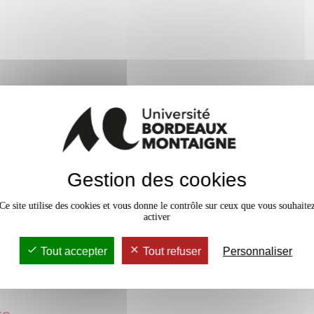
iècle, à travers des productions
arts visuels, la littérature, la
s seront ainsi amené.e.s à se
lturelle, de l’analyse sociologique
a autour de mots clés tels que :
nu, devoir sur table de 2h
testation, espaces, temps, classe,
tourisme, hantologie,
de 3h
Gestion des cookies
épreuve orale de 15mn
Ce site utilise des cookies et vous donne le contrôle sur ceux que vous souhaite
activer
Tout accepter
Tout refuser
Personnaliser