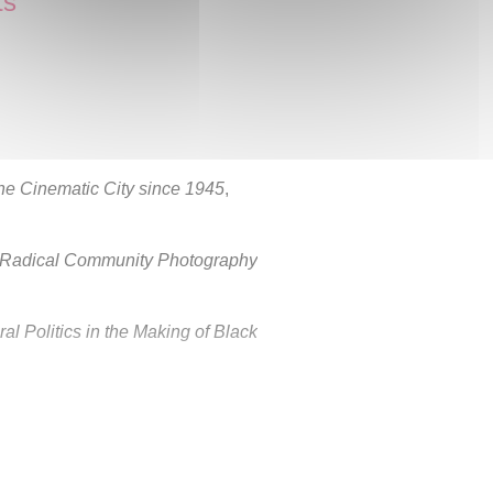
ts
he Cinematic City since 1945
,
: Radical Community Photography
al Politics in the Making of Black
 British Cinema and Thatcherism
.
ngland, Art and Politics since