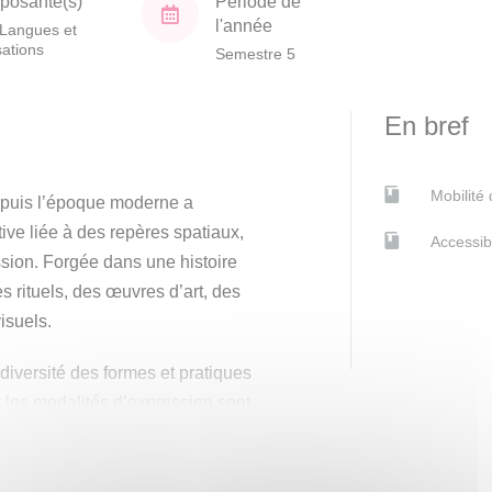
osante(s)
Période de
l'année
Langues et
isations
Semestre 5
En bref
Mobilité
depuis l’époque moderne a
ive liée à des repères spatiaux,
Accessib
ssion. Forgée dans une histoire
des rituels, des œuvres d’art, des
isuels.
 diversité des formes et pratiques
 et les modalités d’expression sont
dée au prisme de l’histoire sociale,