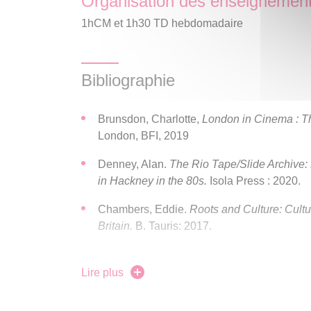
Organisation des enseignemen
1hCM et 1h30 TD hebdomadaire
Bibliographie
Brunsdon, Charlotte,
London in Cinema : T
London, BFI, 2019
Denney, Alan.
T
he Rio Tape/Slide Archive
in Hackney in the 80s.
Isola Press : 2020.
Chambers, Eddie.
Roots and Culture: Cultur
Britain.
B. Tauris: 2017.
Friedman, Lester (Ed.).
Fires were Started:
Wallflower Press: 2006.
Lire plus
Hewison, Robert
. Culture and Consensus: E