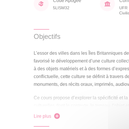
Code Apogée
Comp
5LISM32
UFR 
Civil
Objectifs
L’essor des villes dans les Îles Britanniques 
favorisé le développement d’une culture collect
à des objets matériels et à des formes d’expre
conflictuelle, cette culture se définit à travers 
monuments, des récits oraux, imprimés, audiov
Ce cours propose d’explorer la spécificité et la
culturelles dont le contexte, le terreau, l’objet
les espaces urbains et la vie urbaine.
Lire plus
L’articulation entre villes et cultures sera abor