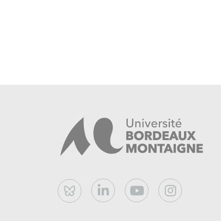
1940
. Routledge: 2015.
Klorman Eraqi, Na’ama.
The Visual is Poli
Countercultural Activity in 1970s Britain
. Ru
Lemonnier, Bertrand.
Culture et société en 
Paris, Belin, 1997.
Proll, Astrid.
Goodbye to London: Radical Art
Cantz verlag : 2010.
Zeller, Olivier,
La Ville moderne XVIe-XVIIIe
urbaine
, vol. 3, Paris, Le Seuil, 2019.
Bluesky