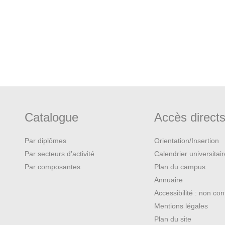
tical: Feminist Photography and
tgers University Press, 2019.
Angleterre : de 1939 à nos jours
.
 and Politics in the 1970s.
Hatje
Catalogue
Accès direct
 siècle
,
Histoire de l’Europe
Par diplômes
Orientation/Insertion
Par secteurs d’activité
Calendrier universitai
Par composantes
Plan du campus
Annuaire
Accessibilité : non co
Mentions légales
Plan du site