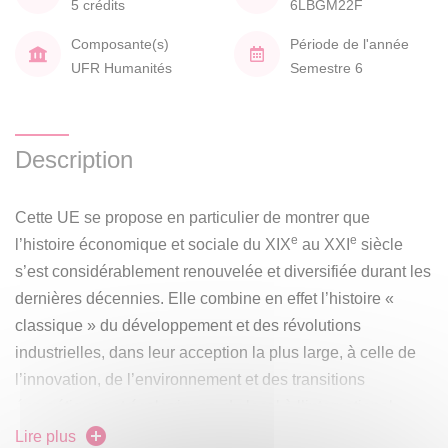
5 crédits
6LBGM22F
Composante(s)
Période de l'année
UFR Humanités
Semestre 6
Description
Cette UE se propose en particulier de montrer que
e
e
l’histoire économique et sociale du XIX
au XXI
siècle
s’est considérablement renouvelée et diversifiée durant les
dernières décennies. Elle combine en effet l’histoire «
classique » du développement et des révolutions
industrielles, dans leur acception la plus large, à celle de
l’innovation, de l’environnement et des transitions
énergétiques et écologiques, du local à l’international.
Dans une perspective associant étroitement histoire rurale
Lire plus