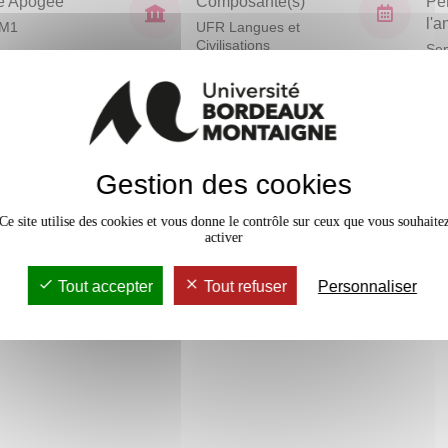
e Apogée
Composante(s)
Pé
l'
VM1
UFR Langues et
Civilisations
Sem
En bref
Gestion des cookies
Mobilité
Accessib
Ce site utilise des cookies et vous donne le contrôle sur ceux que vous souhaite
activer
Tout accepter
Tout refuser
Personnaliser