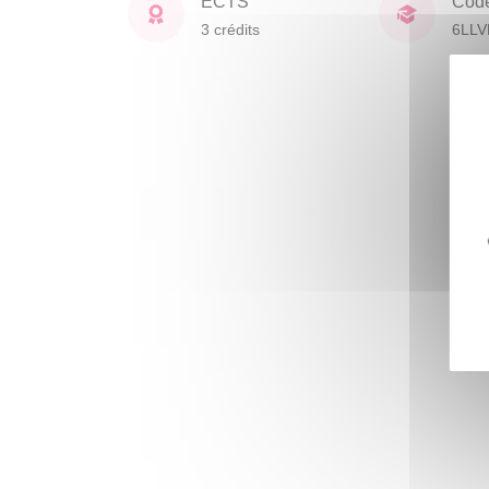
ECTS
Cod
3 crédits
6LL