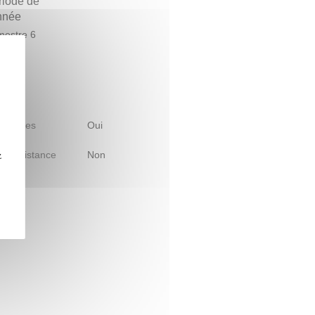
riode de
année
estre 6
 d'études
Oui
le à distance
Non
z