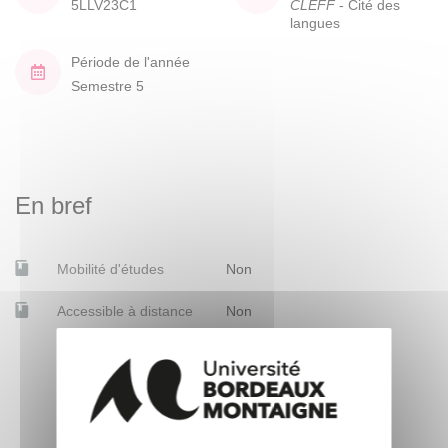
5LLV23C1
CLEFF
- Cité des
langues
Période de l'année
Semestre 5
En bref
Mobilité d'études
Non
Accessible à distance
Non