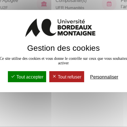
e Apogée
Composante(s)
Pé
l'
HU2F
UFR Humanités
Sem
En bref
Gestion des cookies
Accessib
5 crédits
Ce site utilise des cookies et vous donne le contrôle sur ceux que vous souhaite
activer
4 crédits
Tout accepter
Tout refuser
Personnaliser