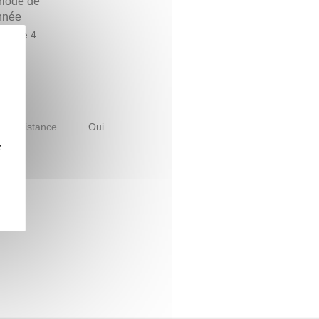
riode de
année
estre 4
le à distance
Oui
z