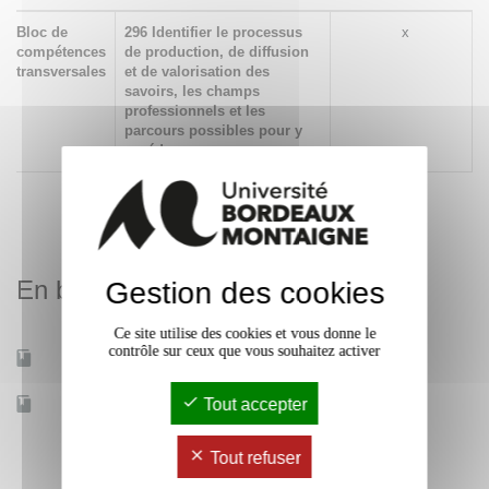
Bloc de
296 Identifier le processus
x
compétences
de production, de diffusion
transversales
et de valorisation des
savoirs, les champs
professionnels et les
parcours possibles pour y
accéder
En bref
Gestion des cookies
Ce site utilise des cookies et vous donne le
contrôle sur ceux que vous souhaitez activer
Mobilité d'études
Oui
Tout accepter
Accessible à distance
Non
Tout refuser