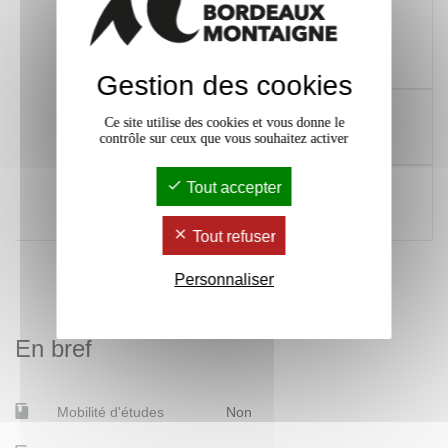
496 Réunir et exploiter de la
x
documentation et des donnée
autour d’une thématique à
des fins d'analyse
Gestion des cookies
364 Maîtriser les outils
x
Ce site utilise des cookies et vous donne le
digitaux et numériques
contrôle sur ceux que vous souhaitez activer
avancés
146 Construire son projet
x
Tout accepter
professionnel en lien avec les
métiers artistiques
Tout refuser
Personnaliser
En bref
Mobilité d'études
Non