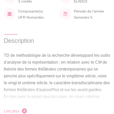
3 crédits
5LADU3
Composante(s)
Période de l'année
UFR Humanités
Semestre 5
Description
TD de méthodologie de la recherche développant les outils
d'analyse de la représentation ; en relation avec le CM de
théorie des formes théâtrales contemporaines qui se
penche plus spécifiquement sur le vingtième siècle, voire
le vingt et unième siècle, le caractère transdisciplinaire des
formes théâtrales d'aujourd'hui et sur les avant-gardes.
En lien avec le projet spectaculaire, ce cours valorise
l'ancrage de la réflexion dans l'action. Il permet d'explorer
et de structurer une question de recherche qui sera
Lire plus