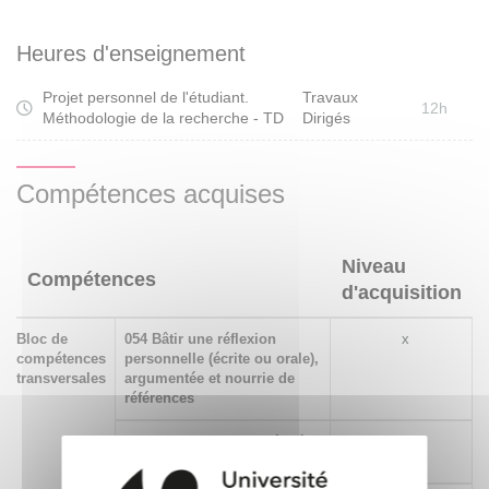
développée à la fois dans le mémoire et dans le projet
spectaculaire. Ce cours favorise la pratique de l'écriture, de
Heures d'enseignement
la lecture de textes théoriques et/ou des écrits de
Projet personnel de l'étudiant.
Travaux
danseurs, en s'articulant à l'actualité chorégraphique des
12h
Méthodologie de la recherche - TD
Dirigés
étudiants et à des éléments de méthodologie. Il met donc
l'accent sur le lien entre théorie et pratique.
Compétences acquises
Ce TD sert également d'outil à la réalisation des
Performances Croisées - Projets spectaculaires.
Niveau
Compétences
d'acquisition
Bloc de
054 Bâtir une réflexion
x
compétences
personnelle (écrite ou orale),
transversales
argumentée et nourrie de
références
260 Exploiter des données à
x
des fins d’analyse