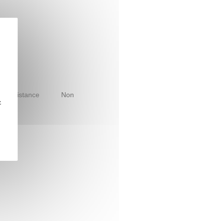
le à distance
Non
z