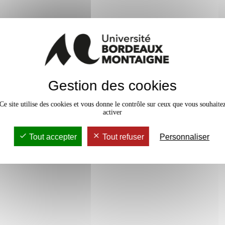
En bref
Gestion des cookies
vaux Dirigés
18h
Accessib
Ce site utilise des cookies et vous donne le contrôle sur ceux que vous souhaite
activer
Tout accepter
Tout refuser
Personnaliser