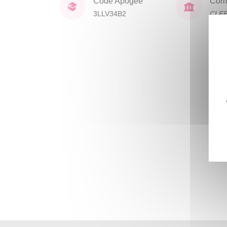
Code Apogée
Comp
3LLV34B2
CLE
lang