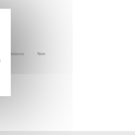
le à distance
Non
z