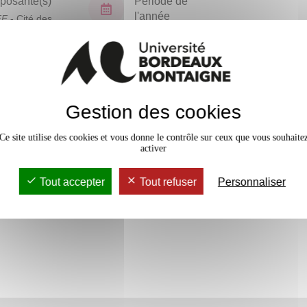
osante(s)
Période de
l'année
FF
- Cité des
ues
Semestre 3
En bref
Gestion des cookies
Accessib
Ce site utilise des cookies et vous donne le contrôle sur ceux que vous souhaite
activer
Tout accepter
Tout refuser
Personnaliser