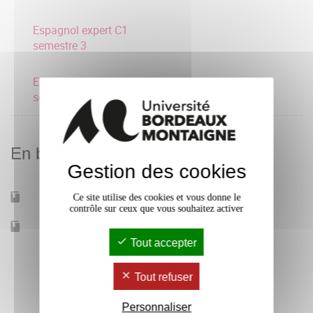
Espagnol expert C1
semestre 3
Espagnol avancé B2
semestre 3
En bref
Gestion des cookies
Ce site utilise des cookies et vous donne le
Mobilité d'études
Oui
contrôle sur ceux que vous souhaitez activer
Accessible à distance
Non
Tout accepter
Tout refuser
Personnaliser