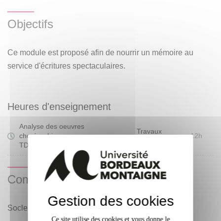
Œuvres:
"Noces" de STRAVINSKY
Objectifs
"All in Blue" de Miles DAVIS
Symphonie n°101 dite "l'Horloge" de HAYDN.
Ce module est proposé afin de nourrir un mémoire au
Ateliers autours d'œuvres : s'appuyer sur l'oeuvre
service d'écritures spectaculaires.
d'origine et, après en avoir analysé les composantes
d'écriture, ouvrir le champ culturel sur les réinterprétations
possibles.
Heures d'enseignement
Analyse des oeuvres
Travaux
chorégrahiques au programme -
12h
Dirigés
TD
Compétences visées
Gestion des cookies
Socle culturel.
Ce site utilise des cookies et vous donne le