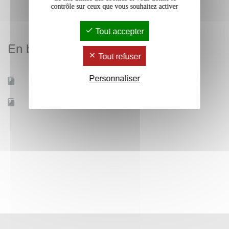
contrôle sur ceux que vous souhaitez activer
Tout accepter
En bref
Tout refuser
Personnaliser
Mobilité d'études
Non
Accessible à distance
Non