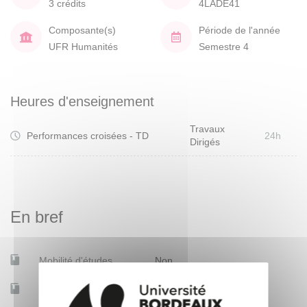
3 crédits
4LADE41
Composante(s)
Période de l'année
UFR Humanités
Semestre 4
Heures d'enseignement
Travaux
Performances croisées - TD
24h
Dirigés
En bref
Mobilité d'études
Non
Accessible à distance
Non