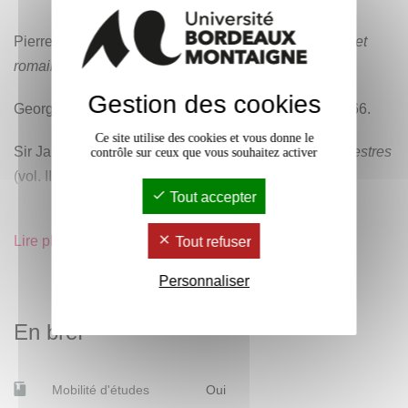
Pierre Grimal,
Dictionnaire de la mythologie grecque et
romaine
, 1951 (nombreuses réimpressions).
Gestion des cookies
Georges Dumézil,
La religion romaine archaïque
, 1966.
Ce site utilise des cookies et vous donne le
Sir James George Frazer,
Les Cultes agraires et sylvestres
contrôle sur ceux que vous souhaitez activer
(vol. III du
Rameau d'or
), trad. J. Toutain, 1911.
Tout accepter
Wilhelm Mannhardt,
Wald- und Feldkulte
. Zwei Teile,
Lire plus
Tout refuser
Berlin, 1875/1877 ; seconde édition Berlin 1904/1905.
Personnaliser
En bref
Mobilité d'études
Oui