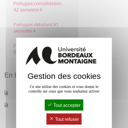
Portugais consolidation
A2 semestre 4
Portugais débutant A1
semestre 4
Portugais intermédiaire
B1 semestre 4
En bref
Gestion des cookies
Ce site utilise des cookies et vous donne le
contrôle sur ceux que vous souhaitez activer
Mobilité d'études
Oui
Accessible à distance
Tout accepter
Non
Tout refuser