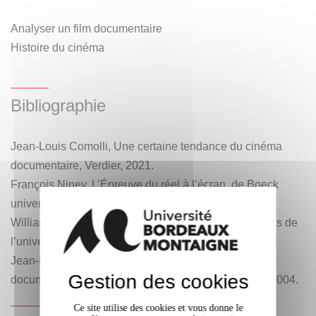
Analyser un film documentaire
Histoire du cinéma
Bibliographie
Jean-Louis Comolli, Une certaine tendance du cinéma
documentaire, Verdier, 2021.
François Niney, L’Épreuve du réel à l’écran, de Boeck
université, 2011.
William Guynn, Un cinéma de non-fiction, Publications de
l’université de Provence, 1990.
Jean-Luc Lioult, A l’enseigne du réel. Penser le
Gestion des cookies
documentaire, Presses de l’université de Provence, 2004.
Ce site utilise des cookies et vous donne le