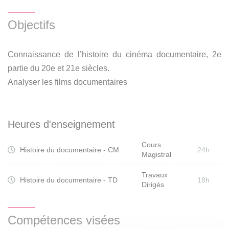
production documentaire est en constante augmentation
depuis près de 10 ans, par exemple en France, et que la
Objectifs
part des films documentaires sur grand écran de cinéma ne
cesse de croître dans la dernière décennie. Les séances
Connaissance de l’histoire du cinéma documentaire, 2e
de TD permettront aux étudiant.e.s de présenter des
partie du 20e et 21e siècles.
travaux d’histoire et d’analyse relatifs à des films vus en
Analyser les films documentaires
cours.
Heures d'enseignement
Cours
Histoire du documentaire - CM
24h
Magistral
Travaux
Histoire du documentaire - TD
18h
Dirigés
Compétences visées