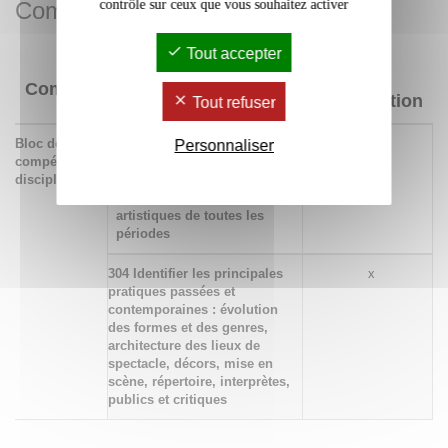
contrôle sur ceux que vous souhaitez activer
Compétences acquises
Tout accepter
Niveau
Compétences
d'acquisition
Tout refuser
Bloc de
450 Mobiliser une culture
x
Personnaliser
compétences
dans le domaine concerné
disciplinaires
pour analyser, documenter
et interpréter les créations
artistiques de toutes les
périodes
304 Identifier les principales
x
pratiques passées et
contemporaines : évolution
des formes et des genres,
architecture des lieux de
spectacle, décors, mise en
scène, répertoire, interprètes,
publics et critiques