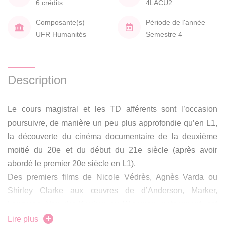
6 crédits
4LACU2
Composante(s)
Période de l'année
UFR Humanités
Semestre 4
Description
Le cours magistral et les TD afférents sont l’occasion
poursuivre, de manière un peu plus approfondie qu’en L1,
la découverte du cinéma documentaire de la deuxième
moitié du 20e et du début du 21e siècle (après avoir
abordé le premier 20e siècle en L1).
Des premiers films de Nicole Védrès, Agnès Varda ou
Shirley Clarke aux œuvres de d’Anderson, Marker,
Lanzman, Van der Keuken ou Wiseman, notamment, cet
enseignement permettra de comprendre pourquoi la
Lire plus