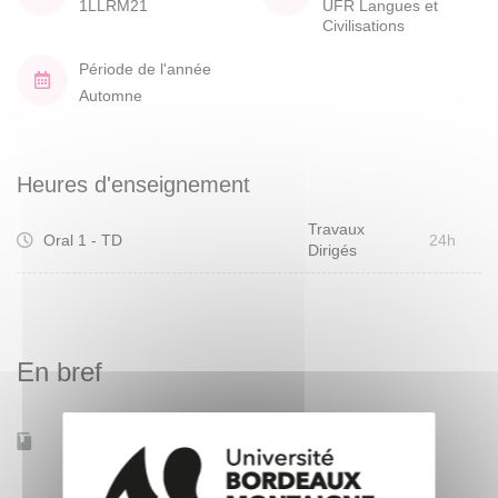
1LLRM21
UFR Langues et
Civilisations
Période de l'année
Automne
Heures d'enseignement
Travaux
Oral 1 - TD
24h
Dirigés
En bref
Accessible à distance
Non