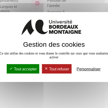
osante(s)
Période de
l'année
Langues et
isations
Semestre 5
En bref
vaux Dirigés
24h
Gestion des cookies
Mobilité
Accessib
Ce site utilise des cookies et vous donne le contrôle sur ceux que vous souhaite
activer
Tout accepter
Tout refuser
Personnaliser