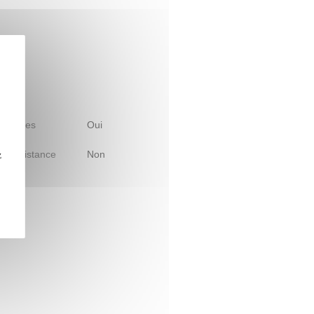
 d'études
Oui
le à distance
Non
z