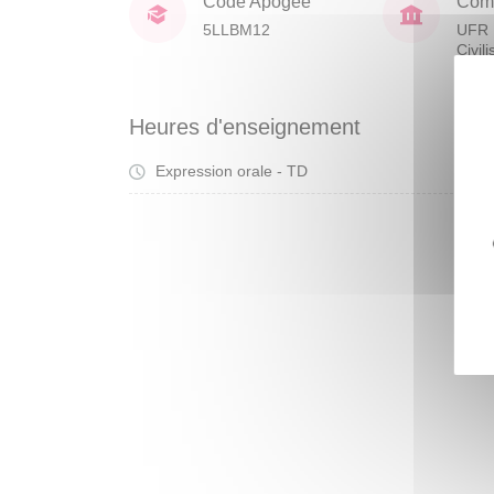
Code Apogée
Comp
5LLBM12
UFR 
Civil
Heures d'enseignement
Expression orale - TD
Tra