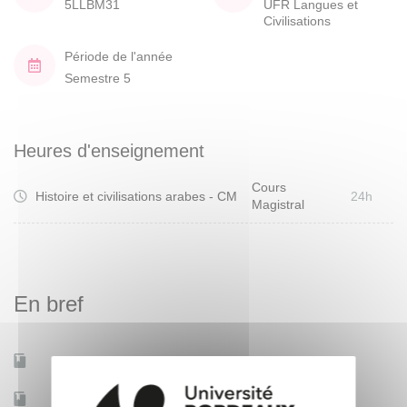
5LLBM31
UFR Langues et
Civilisations
Période de l'année
Semestre 5
Heures d'enseignement
Cours
Histoire et civilisations arabes - CM
24h
Magistral
En bref
Mobilité d'études
Oui
Accessible à distance
Non