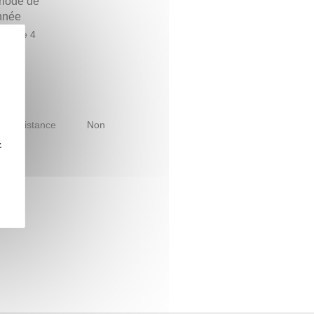
riode de
année
estre 4
le à distance
Non
z