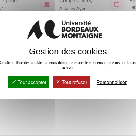
e Apogée
Composante(s)
Pé
l'
U4
Antenne Agen
Sem
En bref
Gestion des cookies
Accessib
4 crédits
Ce site utilise des cookies et vous donne le contrôle sur ceux que vous souhaite
activer
2 crédits
Tout accepter
Tout refuser
Personnaliser