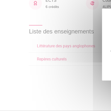
ECTS
Cod
6 crédits
4LIP
Liste des enseignements
Littérature des pays anglophones
Repères culturels