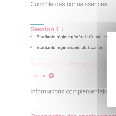
Contrôle des connaissances
Session 1 :
Étudiants régime général :
Contrôle Cont
Étudiants régime spécial
: Examen écrit 2
Session 2 (« rattrapage ») :
Étudiants régime général
et
régime spécial
Lire plus
Informations complémentaires