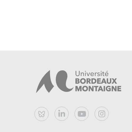
Westport, Conn.: Praeger, 2005.
Bataille, Gretchen, and Charles L. P. Silet, 
of Native
Americans in the Movies
. Ames: Iowa State
Berkhofer, Robert.
The White Man’s Indian
from Columbus to the Present
.
Deloria, Philip J.
Indians in Unexpected Pl
2004.
Hoxie, Frederick E., ed.
Talking Back to Civ
Progressive Era. Boston
: Bedford, 2001.
Huhndorf, Shari.
Going Native: Indians in t
Cornell
Bluesky
University Press, 2001.