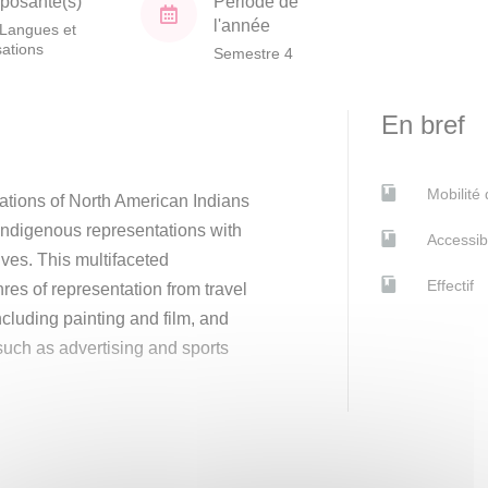
osante(s)
Période de
l'année
Langues et
isations
Semestre 4
En bref
Mobilité
tations of North American Indians
Indigenous representations with
Accessib
ves. This multifaceted
Effectif
nres of representation from travel
including painting and film, and
 such as advertising and sports
 group work and personal research
l skills will be equally called