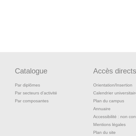
eds.
The Pretend Indians: Images
 University Press, 1980.
:
Images of the American Indian,
aces
. University Press of Kansas.
Catalogue
Accès direct
Par diplômes
Orientation/Insertion
ilization: Indian Voices from the
Par secteurs d’activité
Calendrier universitai
Par composantes
Plan du campus
he Cultural Imagination
. Ithaca:
Annuaire
Accessibilité : non co
Mentions légales
Plan du site