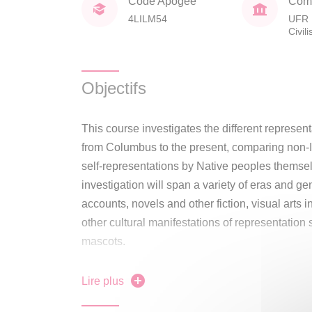
Code Apogée
Comp
4LILM54
UFR 
Civil
Objectifs
This course investigates the different represen
from Columbus to the present, comparing non-
self-representations by Native peoples themsel
investigation will span a variety of eras and ge
accounts, novels and other fiction, visual arts 
other cultural manifestations of representation
mascots.
Classes will involve text and image analysis,
Lire plus
of documents presented in class. Written and ora
upon.