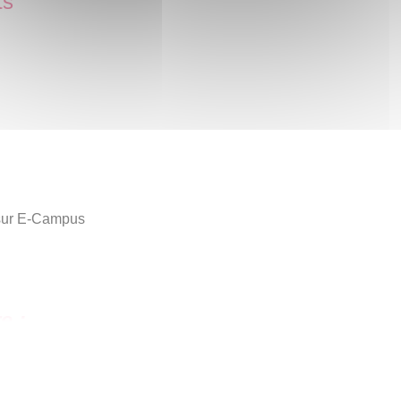
ts
 sur E-Campus
e :
ian: Native Americans and