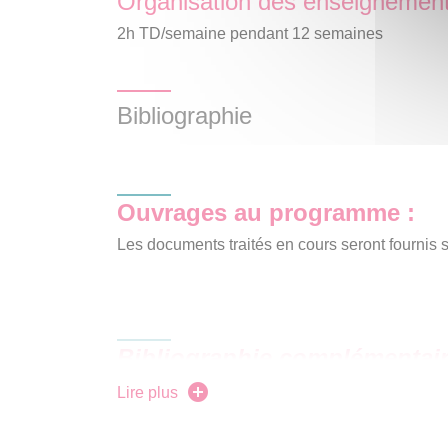
Organisation des enseignemen
2h TD/semaine pendant 12 semaines
Bibliographie
Ouvrages au programme
:
Les documents traités en cours seront fournis
Bibliographie complémentair
Aleiss, Angela.
Making the White Man’s Ind
Lire plus
Hollywood Movies
.