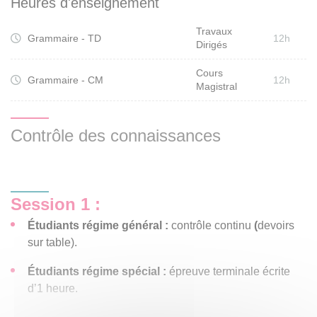
Heures d'enseignement
l’expression écrite et de la langue orale.
Travaux
Grammaire - TD
12h
Dirigés
Cours
Grammaire - CM
12h
Magistral
Contrôle des connaissances
Session 1 :
Étudiants régime général :
contrôle continu
(
devoirs
sur table).
Étudiants régime spécial
:
épreuve terminale écrite
d’1 heure.