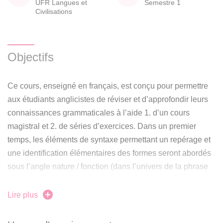
UFR Langues et
Semestre 1
Civilisations
Objectifs
Ce cours, enseigné en français, est conçu pour permettre
aux étudiants anglicistes de réviser et d’approfondir leurs
connaissances grammaticales à l’aide 1. d’un cours
magistral et 2. de séries d’exercices. Dans un premier
temps, les éléments de syntaxe permettant un repérage et
une identification élémentaires des formes seront abordés
sous l’angle nature / fonction (dans l’univers de la phrase
simple). Ensuite, le cours proposera une révision et une
consolidation de l’emploi des temps et des aspects de la
Lire plus
langue anglaise. Ces connaissances ont également pour
objectif d’être transférables au domaine de la traduction, de