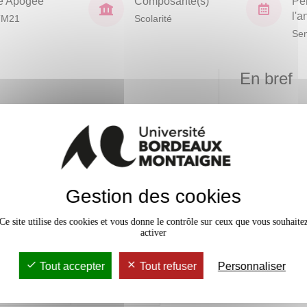
e Apogée
Composante(s)
Pé
l'
TM21
Scolarité
Sem
En bref
Mobilité
Niveau
d'acquisition
Accessib
e formation ou
x
 lors
Gestion des cookies
 oral et par
moins une
Ce site utilise des cookies et vous donne le contrôle sur ceux que vous souhaite
activer
amps
x
Tout accepter
Tout refuser
Personnaliser
 en relation
 ainsi que les
éder