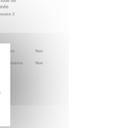
riode de
année
estre 3
 d'études
Non
le à distance
Non
z