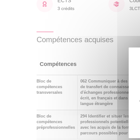
ECTS
Cod
3 crédits
3LC
Compétences acquises
Compétences
Bloc de
062 Communiquer à des fins d
compétences
de transfert de connaissances,
transversales
d'échanges professionnels, par
écrit, en français et dans au 
langue étrangère
Bloc de
294 Identifier et situer les ch
compétences
professionnels potentiellement
préprofessionnelles
avec les acquis de la formation
parcours possibles pour y acc