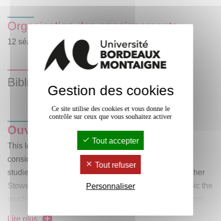
Organisation des enseignements
12 séances de CM de 1 heure hebdomadaire.
Bibliographie
Gestion des cookies
Ce site utilise des cookies et vous donne le
contrôle sur ceux que vous souhaitez activer
Ouvrages au programme
:
Tout accepter
This lecture will conjure up numerous works of fiction
considering the vast thematic and historical spectrum
Tout refuser
studied, from cultural landmarks such as Harriet Beecher
Stowe’s
Uncle Tom's Cabin
(but also on the same topic the
Personnaliser
much more recent
The Underground Railroad
by Colson
Whitehead) to Philip Roth’s American Trilogy and, on
Lire plus