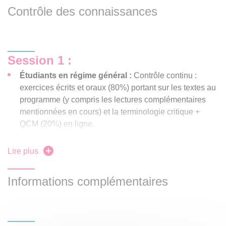
Contrôle des connaissances
Session 1 :
Étudiants en régime général :
Contrôle continu :
exercices écrits et oraux (80%) portant sur les textes au
programme (y compris les lectures complémentaires
mentionnées en cours) et la terminologie critique +
QCM (20%) en ligne.
Étudiants régime spécial
:
épreuve terminale écrite de
Lire plus
2 heures (commentaire de texte ou sujet de réflexion +
questions sur les œuvres abordées en cours).
Informations complémentaires
Session 2 (« rattrapage ») :
Étudiants en régime général
et
régime spécial
:
épreuve