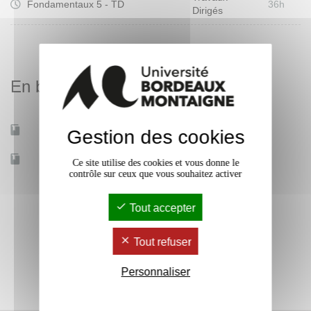
Fondamentaux 5 - TD
36h
Dirigés
En bref
Mobilité d'études
Oui
Gestion des cookies
Accessible à distance
Non
Ce site utilise des cookies et vous donne le
contrôle sur ceux que vous souhaitez activer
Tout accepter
Tout refuser
Personnaliser