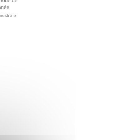
riode de
année
estre 5