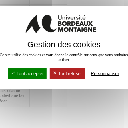
x
convergence et
lturelles des
maternelle
duction orale du
x
 phonologique et
Gestion des cookies
Ce site utilise des cookies et vous donne le contrôle sur ceux que vous souhaite
l des analyses,
x
activer
, de la langue
le ou
Tout accepter
Tout refuser
Personnaliser
amps
x
 en relation
 ainsi que les
éder