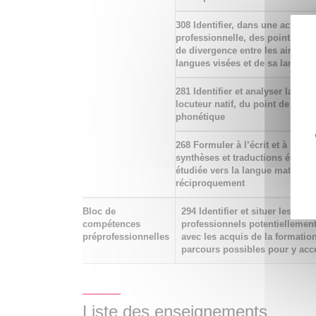
308 Identifier, dans une activité
professionnelle, des points de 
de divergence entre les aires cu
langues visées et de sa langue 
281 Identifier et analyser la pro
locuteur natif, du point de vue
phonétique
268 Formuler à l’écrit et à l’ora
synthèses et traductions écrites
étudiée vers la langue maternel
réciproquement
Bloc de
294 Identifier et situer les ch
compétences
professionnels potentiellement
préprofessionnelles
avec les acquis de la formation
parcours possibles pour y acc
Liste des enseignements