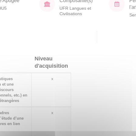
e Apogée
Composante(s)
Pé
l'
HU5
UFR Langues et
Civilisations
Sem
Niveau
d'acquisition
stiques
x
 et une
iscours
onnels, etc.) en
étrangères
adres
x
l’étude d’une
res en lien