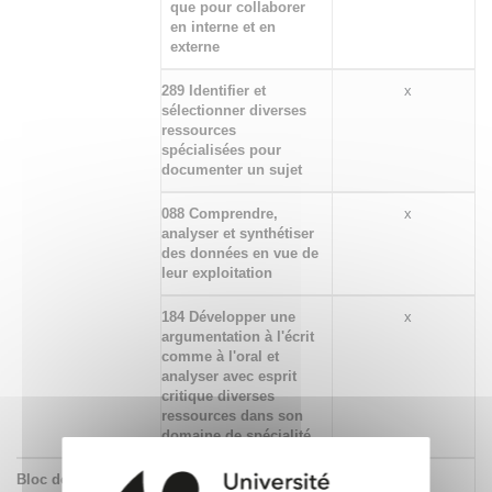
que pour collaborer
en interne et en
externe
289 Identifier et
x
sélectionner diverses
ressources
spécialisées pour
documenter un sujet
088 Comprendre,
x
analyser et synthétiser
des données en vue de
leur exploitation
184 Développer une
x
argumentation à l'écrit
comme à l'oral et
analyser avec esprit
critique diverses
ressources dans son
domaine de spécialité
Bloc de
294 Identifier et situer
x