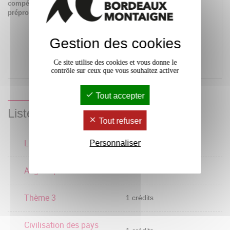
compétences
les champs
préprofessionnelles
professionnels
potentiellement en
relation avec les
Gestion des cookies
acquis de la formation
ainsi que les parcours
possibles pour y
Ce site utilise des cookies et vous donne le
accéder
contrôle sur ceux que vous souhaitez activer
Tout accepter
Liste des enseignements
Tout refuser
Laboratoire 3
Personnaliser
1 crédits
Anglais professionnel 3
3 crédits
Thème 3
1 crédits
Civilisation des pays