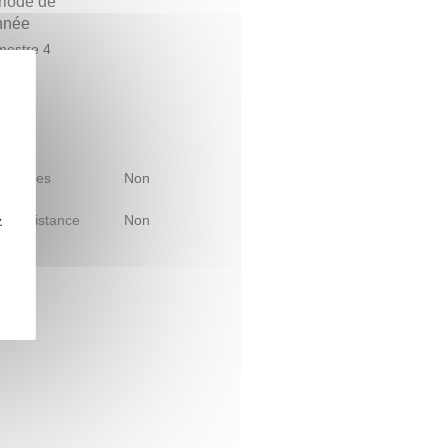
riode de
année
estre 4
 d'études
Non
le à distance
Non
z