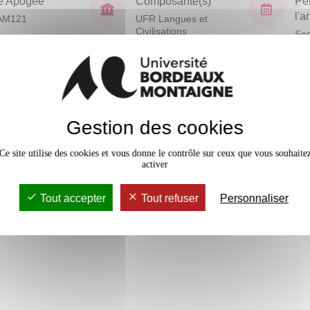
e Apogée
Composante(s)
Pé
l'
AM121
UFR Langues et
Civilisations
Sem
En bref
Gestion des cookies
Mobilité
sans remédiation mais avec un
Accessib
Ce site utilise des cookies et vous donne le contrôle sur ceux que vous souhaite
activer
Tout accepter
Tout refuser
Personnaliser